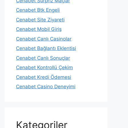
Cenabet Sürpriz Maçlar
Cenabet Btk Engeli
Cenabet Site Ziyareti
Cenabet Mobil Giriş
Cenabet Canlı Casinolar
Cenabet Bağlantı Eklentisi
Cenabet Canlı Sonuçlar
Cenabet Kontrollü Çekim
Cenabet Kredi Ödemesi
Cenabet Casino Deneyimi
Kategoriler