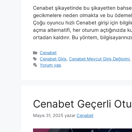
Cenabet şikayetinde bu şikayetten bahse
gecikmelere neden olmakta ve bu ödemeler
Çoğu oyuncu hızlı Cenabet girişi için bilgi
açma alternatifi, her oturum açtığınızda kul
ortadan kaldırır. Bu yöntem, bilgisayarın
Kategoriler
Cenabet
Etiketler
Cenabet Giriş
,
Cenabet Mevcut Giriş Değişimi
Yorum yap
Cenabet Geçerli Ot
Mayıs 31, 2025
yazar
Cenabet