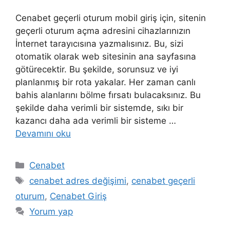
Cenabet geçerli oturum mobil giriş için, sitenin
geçerli oturum açma adresini cihazlarınızın
İnternet tarayıcısına yazmalısınız. Bu, sizi
otomatik olarak web sitesinin ana sayfasına
götürecektir. Bu şekilde, sorunsuz ve iyi
planlanmış bir rota yakalar. Her zaman canlı
bahis alanlarını bölme fırsatı bulacaksınız. Bu
şekilde daha verimli bir sistemde, sıkı bir
kazancı daha ada verimli bir sisteme …
Devamını oku
Kategoriler
Cenabet
Etiketler
cenabet adres değişimi
,
cenabet geçerli
oturum
,
Cenabet Giriş
Yorum yap