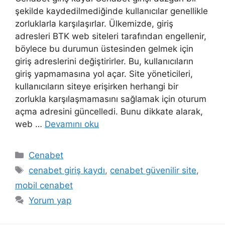
şekilde kaydedilmediğinde kullanıcılar genellikle
zorluklarla karşılaşırlar. Ülkemizde, giriş
adresleri BTK web siteleri tarafından engellenir,
böylece bu durumun üstesinden gelmek için
giriş adreslerini değiştirirler. Bu, kullanıcıların
giriş yapmamasına yol açar. Site yöneticileri,
kullanıcıların siteye erişirken herhangi bir
zorlukla karşılaşmamasını sağlamak için oturum
açma adresini güncelledi. Bunu dikkate alarak,
web …
Devamını oku
Kategoriler
Cenabet
Etiketler
cenabet giriş kaydı
,
cenabet güvenilir site
,
mobil cenabet
Yorum yap