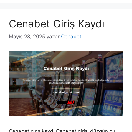
Cenabet Giriş Kaydı
Mayıs 28, 2025
yazar
Cenabet
Cenabet giriş kaydı Cenabet girişi düzgün bir