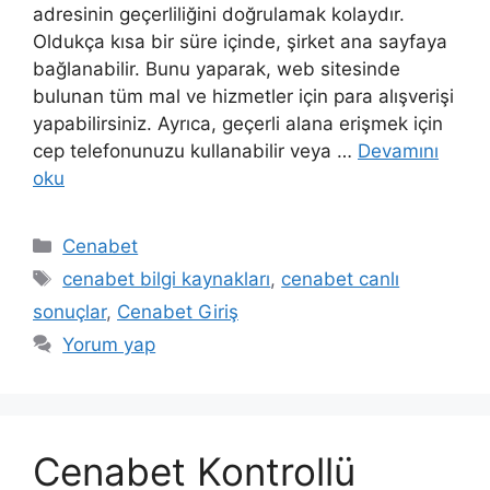
adresinin geçerliliğini doğrulamak kolaydır.
Oldukça kısa bir süre içinde, şirket ana sayfaya
bağlanabilir. Bunu yaparak, web sitesinde
bulunan tüm mal ve hizmetler için para alışverişi
yapabilirsiniz. Ayrıca, geçerli alana erişmek için
cep telefonunuzu kullanabilir veya …
Devamını
oku
Kategoriler
Cenabet
Etiketler
cenabet bilgi kaynakları
,
cenabet canlı
sonuçlar
,
Cenabet Giriş
Yorum yap
Cenabet Kontrollü