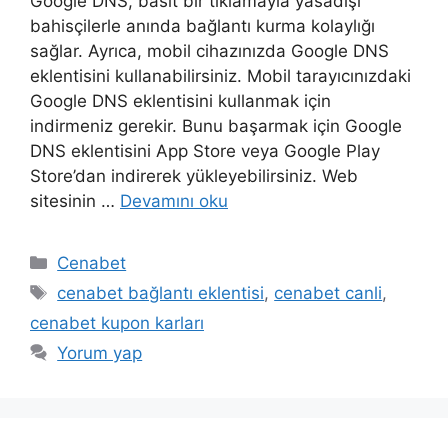
Google DNS, basit bir tıklamayla yasadışı
bahisçilerle anında bağlantı kurma kolaylığı
sağlar. Ayrıca, mobil cihazınızda Google DNS
eklentisini kullanabilirsiniz. Mobil tarayıcınızdaki
Google DNS eklentisini kullanmak için
indirmeniz gerekir. Bunu başarmak için Google
DNS eklentisini App Store veya Google Play
Store’dan indirerek yükleyebilirsiniz. Web
sitesinin …
Devamını oku
Kategoriler
Cenabet
Etiketler
cenabet bağlantı eklentisi
,
cenabet canli
,
cenabet kupon karları
Yorum yap