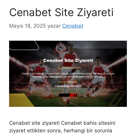
Cenabet Site Ziyareti
Mayıs 18, 2025
yazar
Cenabet
Cenabet site ziyareti Cenabet bahis sitesini
ziyaret ettikten sonra, herhangi bir sorunla