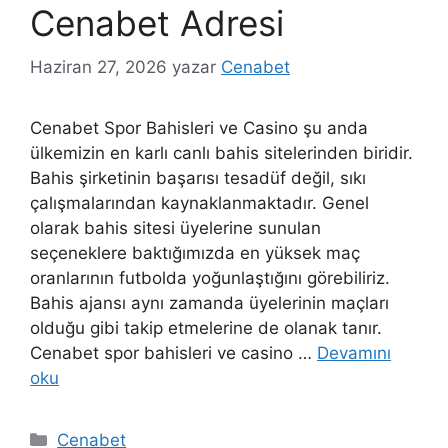
Cenabet Adresi
Haziran 27, 2026
yazar
Cenabet
Cenabet Spor Bahisleri ve Casino şu anda
ülkemizin en karlı canlı bahis sitelerinden biridir.
Bahis şirketinin başarısı tesadüf değil, sıkı
çalışmalarından kaynaklanmaktadır. Genel
olarak bahis sitesi üyelerine sunulan
seçeneklere baktığımızda en yüksek maç
oranlarının futbolda yoğunlaştığını görebiliriz.
Bahis ajansı aynı zamanda üyelerinin maçları
olduğu gibi takip etmelerine de olanak tanır.
Cenabet spor bahisleri ve casino …
Devamını
oku
Kategoriler
Cenabet