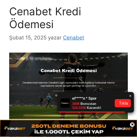
Cenabet Kredi
Ödemesi
Şubat 15, 2025
yazar
Cenabet
×
Cenabet kredi ödemesi Cenabet Login,