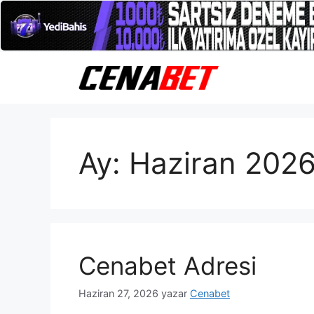
İçeriğe
atla
Ay:
Haziran 202
Cenabet Adresi
Haziran 27, 2026
yazar
Cenabet