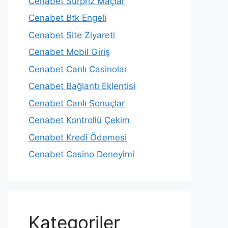
Cenabet Sürpriz Maçlar
Cenabet Btk Engeli
Cenabet Site Ziyareti
Cenabet Mobil Giriş
Cenabet Canlı Casinolar
Cenabet Bağlantı Eklentisi
Cenabet Canlı Sonuçlar
Cenabet Kontrollü Çekim
Cenabet Kredi Ödemesi
Cenabet Casino Deneyimi
Kategoriler