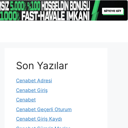
Son Yazılar
Cenabet Adresi
Cenabet Giriş
Cenabet
Cenabet Geçerli Oturum
Cenabet Giriş Kaydı