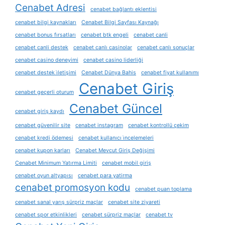
Cenabet Adresi
cenabet bağlantı eklentisi
cenabet bilgi kaynakları
Cenabet Bilgi Sayfası Kaynağı
cenabet bonus fırsatları
cenabet btk engeli
cenabet canli
cenabet canli destek
cenabet canlı casinolar
cenabet canlı sonuçlar
cenabet casino deneyimi
cenabet casino liderliği
cenabet destek i̇letişimi
Cenabet Dünya Bahis
cenabet fiyat kullanımı
Cenabet Giriş
cenabet geçerli oturum
Cenabet Güncel
cenabet giriş kaydı
cenabet güvenilir site
cenabet instagram
cenabet kontrollü çekim
cenabet kredi ödemesi
cenabet kullanıcı i̇ncelemeleri
cenabet kupon karları
Cenabet Mevcut Giriş Değişimi
Cenabet Minimum Yatırma Limiti
cenabet mobil giriş
cenabet oyun altyapısı
cenabet para yatirma
cenabet promosyon kodu
cenabet puan toplama
cenabet sanal yarış sürpriz maçlar
cenabet site ziyareti
cenabet spor etkinlikleri
cenabet sürpriz maçlar
cenabet tv