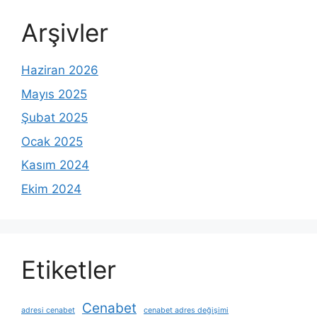
Arşivler
Haziran 2026
Mayıs 2025
Şubat 2025
Ocak 2025
Kasım 2024
Ekim 2024
Etiketler
Cenabet
adresi cenabet
cenabet adres değişimi