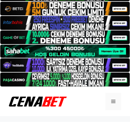
İçeriğe
atla
Menü