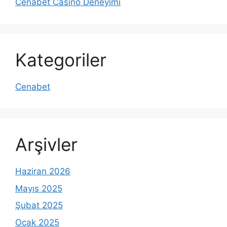
Cenabet Casino Deneyimi
Kategoriler
Cenabet
Arşivler
Haziran 2026
Mayıs 2025
Şubat 2025
Ocak 2025