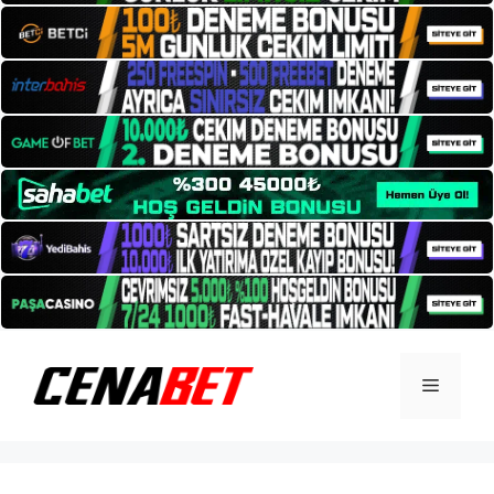
İçeriğe
atla
Menü