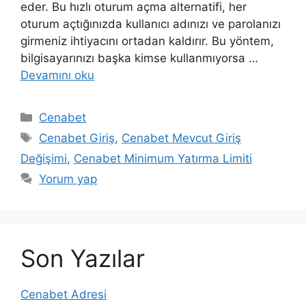
eder. Bu hızlı oturum açma alternatifi, her
oturum açtığınızda kullanıcı adınızı ve parolanızı
girmeniz ihtiyacını ortadan kaldırır. Bu yöntem,
bilgisayarınızı başka kimse kullanmıyorsa …
Devamını oku
Kategoriler
Cenabet
Etiketler
Cenabet Giriş
,
Cenabet Mevcut Giriş
Değişimi
,
Cenabet Minimum Yatırma Limiti
Yorum yap
Son Yazılar
Cenabet Adresi