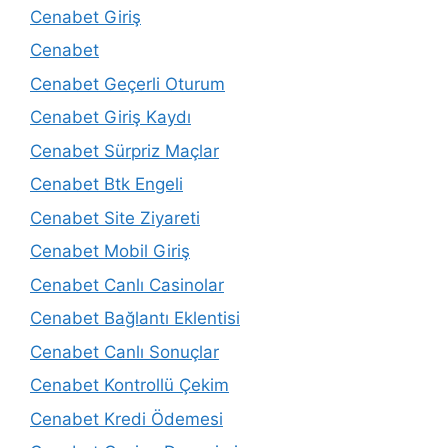
Cenabet Giriş
Cenabet
Cenabet Geçerli Oturum
Cenabet Giriş Kaydı
Cenabet Sürpriz Maçlar
Cenabet Btk Engeli
Cenabet Site Ziyareti
Cenabet Mobil Giriş
Cenabet Canlı Casinolar
Cenabet Bağlantı Eklentisi
Cenabet Canlı Sonuçlar
Cenabet Kontrollü Çekim
Cenabet Kredi Ödemesi