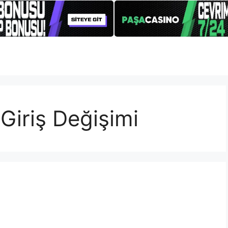
iriş Değişimi