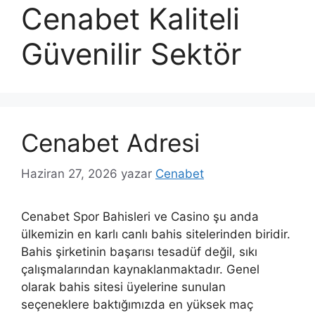
Cenabet Kaliteli
Güvenilir Sektör
Cenabet Adresi
Haziran 27, 2026
yazar
Cenabet
Cenabet Spor Bahisleri ve Casino şu anda
ülkemizin en karlı canlı bahis sitelerinden biridir.
Bahis şirketinin başarısı tesadüf değil, sıkı
çalışmalarından kaynaklanmaktadır. Genel
olarak bahis sitesi üyelerine sunulan
seçeneklere baktığımızda en yüksek maç