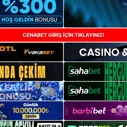
CENABET GİRİŞ İÇİN TIKLAYINIZ!