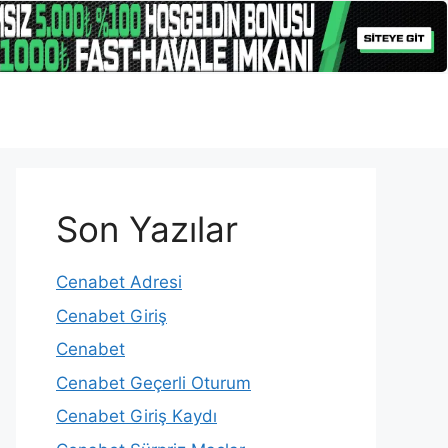
Son Yazılar
Cenabet Adresi
Cenabet Giriş
Cenabet
Cenabet Geçerli Oturum
Cenabet Giriş Kaydı